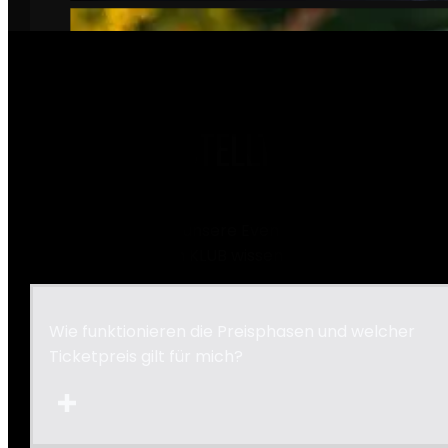
HÄUFIG GESTELLTE FRAGEN
Alles, was du über unsere Events, die Community un
den KLUB wissen musst.
Wie funktionieren die Preisphasen und welcher
Ticketpreis gilt für mich?