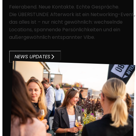
Feierabend. Neue Kontakte. Echte Gespräche.
Die ÜBERSTUNDE Afterwork ist ein Networking-Event,
das alles ist – nur nicht gewöhnlich: wechselnde
Locations, spannende Persönlichkeiten und ein
außergewöhnlich entspannter Vibe.
NEWS UPDATES