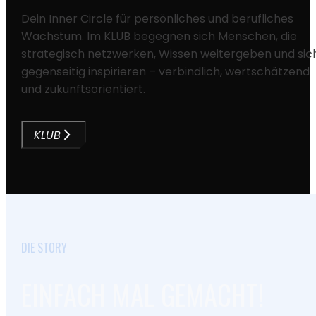
Dein Inner Circle für persönliches und berufliches
Wachstum. Im KLUB begegnen sich Menschen, die
strategisch netzwerken, Wissen weitergeben und sic
gegenseitig inspirieren – verbindlich, wertschätzend
und zukunftsorientiert.
KLUB
DIE STORY
EINFACH MAL GEMACHT!