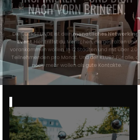
NACH VORN BRINGEN.
Die ÜBERSTUNDE ist dein
monatliches Networking
Event.
Hier triffst du Menschen, die gestalten und
vorankommen wollen. In
12 Städten und mit über 2.0
Teilnehmenden pro Monat.
Und der KLUB? Für alle, d
noch mehr wollen als gute Kontakte.